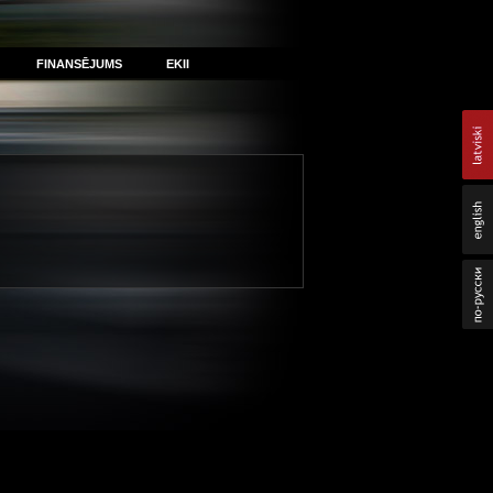
FINANSĒJUMS
EKII